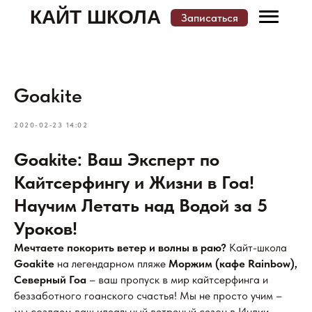
КАЙТ ШКОЛА
Записаться
Меню
Записаться
Goakite
КАТАЛОГ КАЙТ ШКОЛ И МЕСТ ОБУЧЕНИЯ
2020-02-23 14:02
Goakite: Ваш Эксперт по
Кайтсерфингу и Жизни в Гоа!
Научим Летать над Водой за 5
Уроков!
Мечтаете покорить ветер и волны в раю?
Кайт-школа
Goakite
на легендарном пляже
Моржим (кафе Rainbow),
Северный Гоа
– ваш пропуск в мир кайтсерфинга и
беззаботного гоанского счастья! Мы не просто учим –
мы создаем ваш идеальный ветреный сезон в Индии.