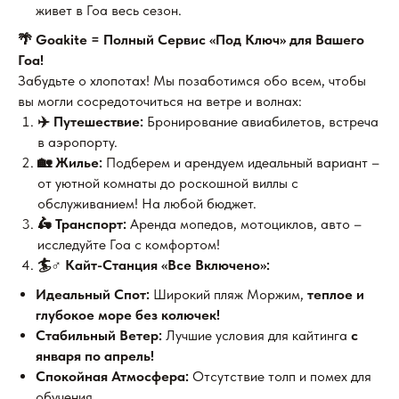
живет в Гоа весь сезон.
🌴 Goakite = Полный Сервис «Под Ключ» для Вашего
Гоа!
Забудьте о хлопотах! Мы позаботимся обо всем, чтобы
вы могли сосредоточиться на ветре и волнах:
✈️ Путешествие:
Бронирование авиабилетов, встреча
в аэропорту.
🏡 Жилье:
Подберем и арендуем идеальный вариант –
от уютной комнаты до роскошной виллы с
обслуживанием! На любой бюджет.
🛵 Транспорт:
Аренда мопедов, мотоциклов, авто –
исследуйте Гоа с комфортом!
🏄♂️ Кайт-Станция «Все Включено»:
Идеальный Спот:
Широкий пляж Моржим,
теплое и
глубокое море без колючек!
Стабильный Ветер:
Лучшие условия для кайтинга
с
января по апрель!
Спокойная Атмосфера:
Отсутствие толп и помех для
обучения.