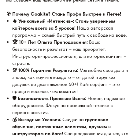
🎯 Почему Goakite? Стань Профи Быстрее и Легче!
🔥 Уникальный «Интенсив»:
Стань уверенным
кайтером всего за 5 уроков!
Наша авторская
программа – самый быстрый путь к свободе на воде.
🏆 10+ Лет Опыта Преподавания:
Ваша
безопасность и результат – наш приоритет.
Инструкторы-профессионалы, для которых кайтинг –
страсть.
💯 100% Гарантия Результата:
Мы любим свое дело и
знаем, как научить каждого – от детей и хрупких
девушек до джентльменов 60+! Кайтсерфинг – это
проще и веселее, чем кажется!
🛡️ Безопасность Превыше Всего:
Новое, надежное
оборудование. Фокус на правильной технике с
первого занятия.
💰 Выгодные Условия:
Скидки на
групповое
обучение
,
постоянным клиентам
,
друзьям
и
инструкторам по йоге!
Спецпредложения для тех, кто