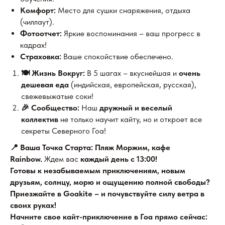
Комфорт:
Место для сушки снаряжения, отдыха
(чиллаут).
Фотоотчет:
Яркие воспоминания – ваш прогресс в
кадрах!
Страховка:
Ваше спокойствие обеспечено.
🍽️ Жизнь Вокруг:
В 5 шагах – вкуснейшая и
очень
дешевая еда
(индийская, европейская, русская),
свежевыжатые соки!
🎉 Сообщество:
Наш
дружный и веселый
коллектив
не только научит кайту, но и откроет все
секреты Северного Гоа!
📍 Ваша Точка Старта: Пляж Моржим, кафе
Rainbow.
Ждем вас
каждый день с 13:00!
Готовы к незабываемым приключениям, новым
друзьям, солнцу, морю и ощущению полной свободы?
Приезжайте в Goakite – и почувствуйте силу ветра в
своих руках!
Начните свое кайт-приключение в Гоа прямо сейчас: