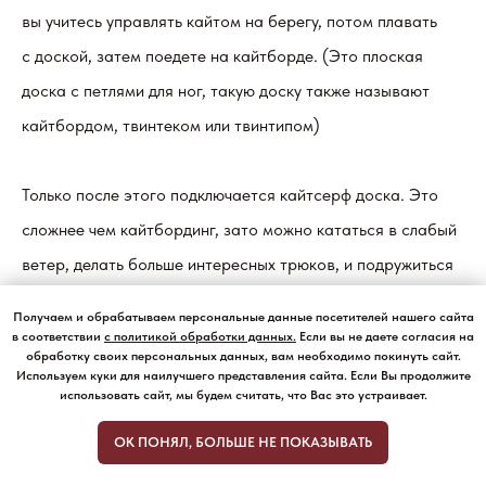
вы учитесь управлять кайтом на берегу, потом плавать
с доской, затем поедете на кайтборде. (Это плоская
доска с петлями для ног, такую доску также называют
кайтбордом, твинтеком или твинтипом)
Только после этого подключается кайтсерф доска. Это
сложнее чем кайтбординг, зато можно кататься в слабый
ветер, делать больше интересных трюков, и подружиться
с волнами.
Получаем и обрабатываем персональные данные посетителей нашего сайта
в соответствии
с политикой обработки данных
.
Если вы не даете согласия на
обработку своих персональных данных, вам необходимо покинуть сайт.
Используем куки для наилучшего представления сайта. Если Вы продолжите
использовать сайт, мы будем считать, что Вас это устраивает.
Как выглядит занятие кайтсерфингом? Сколько стоит?
Курс состоит из 5 — 10 индивидуальных занятий,
ОК ПОНЯЛ, БОЛЬШЕ НЕ ПОКАЗЫВАТЬ
на которых вы научитесь управлять кайтом и ехать