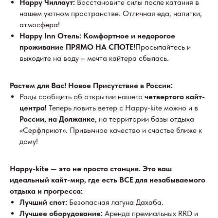
Happy Чиллаут:
Восстановите силы после катания в
нашем уютном пространстве. Отличная еда, напитки,
атмосфера!
Happy Inn Отель:
Комфортное и недорогое
проживание ПРЯМО НА СПОТЕ!
Просыпайтесь и
выходите на воду – мечта кайтера сбылась.
Растем для Вас! Новое Присутствие в России:
Рады сообщить об открытии нашего
четвертого кайт-
центра!
Теперь ловить ветер с Happy-kite можно и в
России, на Должанке
, на территории базы отдыха
«Серфприют». Привычное качество и счастье ближе к
дому!
Happy-kite — это не просто станция. Это ваш
идеальный кайт-мир, где есть ВСЕ для незабываемого
отдыха и прогресса:
Лучший спот:
Безопасная лагуна Дахаба.
Лучшее оборудование:
Аренда премиальных RRD и