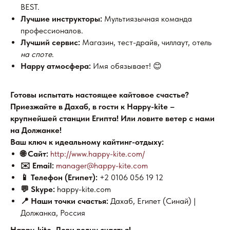
BEST.
Лучшие инструкторы:
Мультиязычная команда
профессионалов.
Лучший сервис:
Магазин, тест-драйв, чиллаут, отель
на споте
.
Happy атмосфера:
Имя обязывает! 😊
Готовы испытать настоящее кайтовое счастье?
Приезжайте в Дахаб, в гости к Happy-kite –
крупнейшей станции Египта! Или ловите ветер с нами
на Должанке!
Ваш ключ к идеальному кайтинг-отдыху:
🌐 Сайт:
http://www.happy-kite.com/
✉️ Email:
manager@happy-kite.com
📱 Телефон (Египет):
+2 0106 056 19 12
💬 Skype:
happy-kite.com
📍 Наши точки счастья:
Дахаб, Египет (Синай) |
Должанка, Россия
Happy-kite. Лови волну счастья!