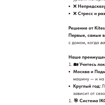
❌
Непредсказу
❌
Стресс и ра
Решение от Kitesp
Первые, самые в
с домом, когда
в
Наше преимущест
🏡 Учитесь лок
Москва и Подм
машину — и на 
Круглый год:
Л
зависит от сезо
🎯 Система IK