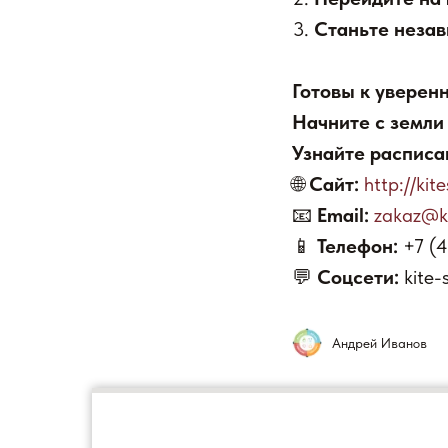
Станьте неза
Готовы к уверен
Начните с земли 
Узнайте расписа
🌐
Сайт:
http://kite
📧
Email:
zakaz@ki
📱
Телефон:
+7 (
💬
Соцсети:
kite-
Андрей Иванов