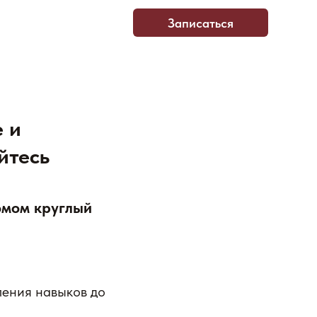
Записаться
е и
Меню
йтесь
омом круглый
Записаться
ления навыков до