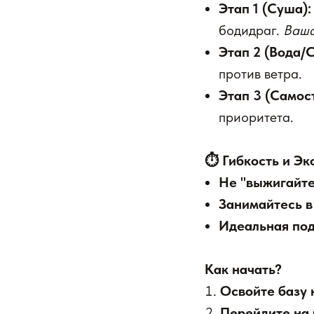
Этап 1 (Суша):
бодидраг.
Ваша
Этап 2 (Вода/С
против ветра.
Этап 3 (Самос
приоритета.
⏱️ Гибкость и Эк
Не "выжигайте
Занимайтесь в
Идеальная под
Как начать?
Освойте базу 
Перейдите на 