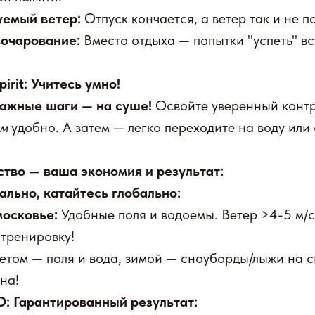
емый ветер:
Отпуск кончается, а ветер так и не п
зочарование:
Вместо отдыха — попытки "успеть" вст
irit: Учитесь умно!
ажные шаги — на суше!
Освойте уверенный контр
ам
удобно. А затем — легко переходите на воду или 
во — ваша экономия и результат:
ально, катайтесь глобально:
осковье:
Удобные поля и водоемы. Ветер >4-5 м/с
тренировку!
етом — поля и вода, зимой — сноуборды/лыжи на с
на!
O: Гарантированный результат: