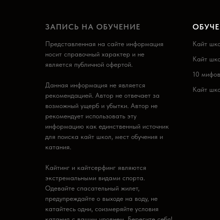
ЗАПИСЬ НА ОБУЧЕНИЕ
ОБУЧ
Представленная на сайте информация
Кайт шко
носит справочный характер и не
Кайт шко
является публичной офертой.
10 мифов
Данная информация не является
Кайт шк
рекомендацией. Автор не отвечает за
возможный ущерб и убытки. Автор не
рекомендует использовать эту
информацию как единственный источник
для поиска кайт школ, мест обучения и
катания.
Кайтинг и кайтсерфинг являются
экстремальными видами спорта.
Одевайте спасательный жилет,
предупреждайте о выходе на воду, не
катайтесь одни, соизмеряйте условия
катания с вашим уровнем. Берегите себя!