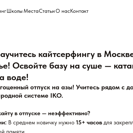
инг
Школы
Места
Статьи
О нас
Контакт
 Научитесь кайтсерфингу в Москв
е! Освойте базу на суше — ката
а воде!
гоценный отпуск на азы! Учитесь рядом с д
ародной системе IKO.
кайту в отпуске — неэффективно?
ни:
В среднем новичку нужно
15+ часов
для закреп
ой памяти.