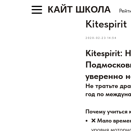
КАЙТ ШКОЛА
Рейт
Kitespirit
КАТАЛОГ КАЙТ ШКОЛ И МЕСТ ОБУЧЕНИЯ
2020-02-23 14:54
Kitespirit:
Подмосковь
уверенно н
Не тратьте дра
год по междун
Почему учиться 
❌
Мало време
уровня моторн