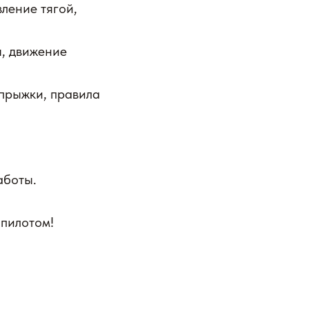
ление тягой,
ы, движение
прыжки, правила
аботы.
 пилотом!