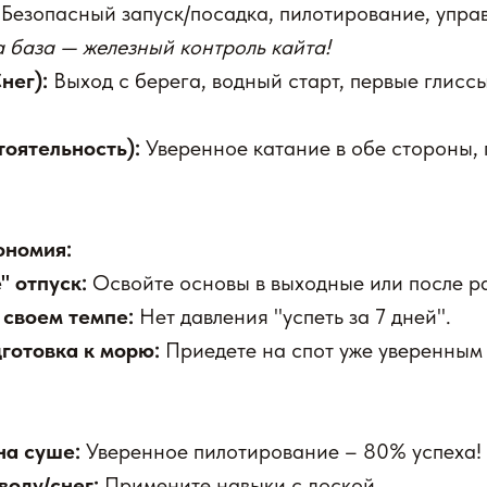
Безопасный запуск/посадка, пилотирование, управ
 база — железный контроль кайта!
нег):
Выход с берега, водный старт, первые глисс
тоятельность):
Уверенное катание в обе стороны, 
ономия:
" отпуск:
Освойте основы в выходные или после р
 своем темпе:
Нет давления "успеть за 7 дней".
готовка к морю:
Приедете на спот уже уверенным
на суше:
Уверенное пилотирование – 80% успеха!
воду/снег:
Примените навыки с доской.