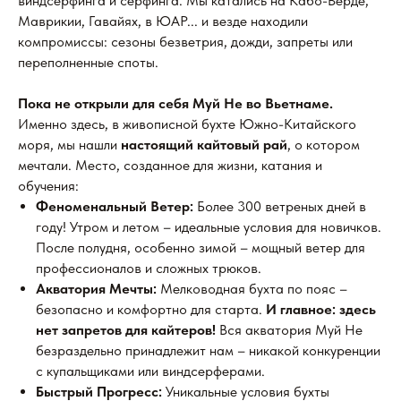
виндсерфинга и серфинга. Мы катались на Кабо-Верде,
Маврикии, Гавайях, в ЮАР... и везде находили
компромиссы: сезоны безветрия, дожди, запреты или
переполненные споты.
Пока не открыли для себя Муй Не во Вьетнаме.
Именно здесь, в живописной бухте Южно-Китайского
моря, мы нашли
настоящий кайтовый рай
, о котором
мечтали. Место, созданное для жизни, катания и
обучения:
Феноменальный Ветер:
Более 300 ветреных дней в
году! Утром и летом – идеальные условия для новичков.
После полудня, особенно зимой – мощный ветер для
профессионалов и сложных трюков.
Акватория Мечты:
Мелководная бухта по пояс –
безопасно и комфортно для старта.
И главное: здесь
нет запретов для кайтеров!
Вся акватория Муй Не
безраздельно принадлежит нам – никакой конкуренции
с купальщиками или виндсерферами.
Быстрый Прогресс:
Уникальные условия бухты