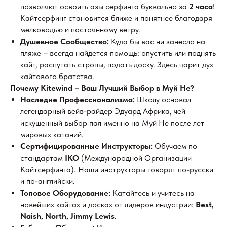
позволяют освоить азы серфинга буквально за
2 часа
!
Кайтсерфинг становится ближе и понятнее благодаря
мелководью и постоянному ветру.
Душевное Сообщество:
Куда бы вас ни занесло на
пляже – всегда найдется помощь: опустить или поднять
кайт, распутать стропы, подать доску. Здесь царит дух
кайтового братства.
Почему Kitewind – Ваш Лучший Выбор в Муй Не?
Наследие Профессионализма:
Школу основал
легендарный вейв-райдер Эдуард Африка, чей
искушенный выбор пал именно на Муй Не после лет
мировых катаний.
Сертифицированные Инструкторы:
Обучаем по
стандартам
IKO
(Международной Организации
Кайтсерфинга). Наши инструкторы говорят по-русски
и по-английски.
Топовое Оборудование:
Катайтесь и учитесь на
новейших кайтах и досках от лидеров индустрии:
Best,
Naish, North, Jimmy Lewis
.