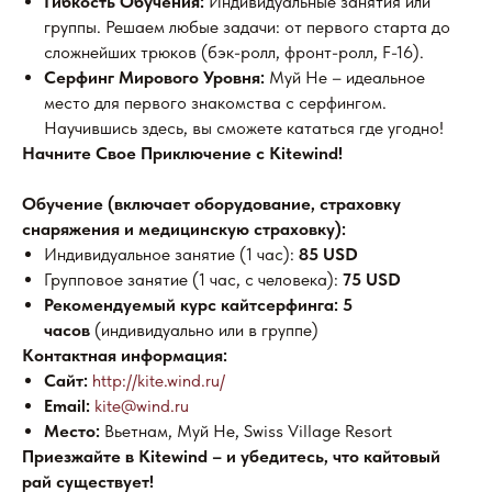
Гибкость Обучения:
Индивидуальные занятия или
группы. Решаем любые задачи: от первого старта до
сложнейших трюков (бэк-ролл, фронт-ролл, F-16).
Серфинг Мирового Уровня:
Муй Не – идеальное
место для первого знакомства с серфингом.
Научившись здесь, вы сможете кататься где угодно!
Начните Свое Приключение с Kitewind!
Обучение (включает оборудование, страховку
снаряжения и медицинскую страховку):
Индивидуальное занятие (1 час):
85 USD
Групповое занятие (1 час, с человека):
75 USD
Рекомендуемый курс кайтсерфинга:
5
часов
(индивидуально или в группе)
Контактная информация:
Сайт:
http://kite.wind.ru/
Email:
kite@wind.ru
Место:
Вьетнам, Муй Не, Swiss Village Resort
Приезжайте в Kitewind – и убедитесь, что кайтовый
рай существует!