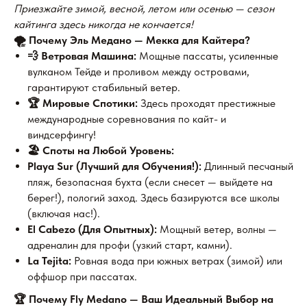
Приезжайте зимой, весной, летом или осенью — сезон
кайтинга здесь никогда не кончается!
🌪️ Почему Эль Медано — Мекка для Кайтера?
💨 Ветровая Машина:
Мощные пассаты, усиленные
вулканом Тейде и проливом между островами,
гарантируют стабильный ветер.
🏆 Мировые Спотики:
Здесь проходят престижные
международные соревнования по кайт- и
виндсерфингу!
🏖️ Споты на Любой Уровень:
Playa Sur (Лучший для Обучения!):
Длинный песчаный
пляж, безопасная бухта (если снесет — выйдете на
берег!), пологий заход. Здесь базируются все школы
(включая нас!).
El Cabezo (Для Опытных):
Мощный ветер, волны —
адреналин для профи (узкий старт, камни).
La Tejita:
Ровная вода при южных ветрах (зимой) или
оффшор при пассатах.
🏆 Почему Fly Medano — Ваш Идеальный Выбор на