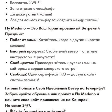
Бесплатный Wi-Fi
Зона отдыха с чаем/кофе
...и даже уютный кальян!
Всё для вашего комфорта и отдыха между сетами!
Fly Medano — Это Ваш Гарантированный Ветреный
Праздник:
Побег от зимы:
Катайтесь, когда в других широтах
холодно!
Быстрый прогресс:
Стабильный ветер + опытные
инструкторы = результат!
Сообщество:
Присоединяйтесь к русскоязычным
кайтерам в сердце канарского ветра!
Свобода:
Один сертификат IKO — доступ к кайт-
спотам планеты!
Готовы Поймать Свой Идеальный Ветер на Тенерифе?
Забронируйте обучение или прокат в Fly Medano и
начните свое кайт-приключение на Канарах!
На связи 24/7:
🌐 Сайт (подробно о кайтинге):