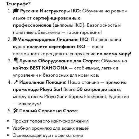
Тенерифе?
🎓 Русские Инструкторы IKO:
Обучение на родном
языке от
сертифицированных
профессионалов
(дипломы IKO). Безопасность и
понятные объяснения — гарантированы!
🌐 Международная Лицензия IKO:
По окончании
курса
получите сертификат IKO
— ваша
возможность арендовать снаряжение
по всему миру!
🪂 Лучшее Оборудование для Старта:
Обучаем на
кайтах BEST KAHOONA
— стабильных, легких в
управлении и безопасных для новичков.
📍 Идеальная Локация:
Наша станция —
прямо на
променаде Playa Sur!
Всего
50 метров до воды
,
между отелем Playa Sur и баром Flashpoint. Удобство
— максимум!
🛠️ Полный Сервис на Споте:
Прокат топового кайт-снаряжения
Удобная хранилка для ваших вещей
Освежающий душ после катания