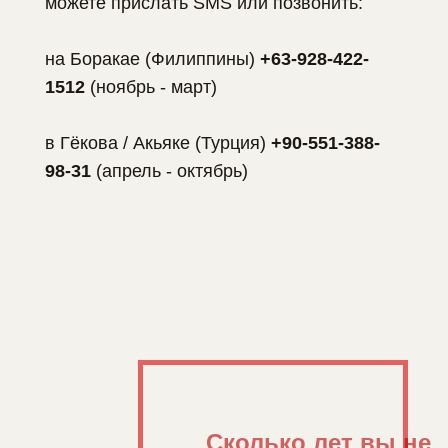
можете прислать SMS или позвонить:
на Боракае (Филиппины)
+63-928-422-
1512
(ноябрь - март)
в Гёкова / Акьяке (Турция)
+90-551-388-
98-31
(апрель - октябрь)
Сколько лет вы не